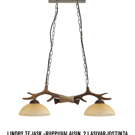
LINDBY TEJASK -RIIPPUVALAISIN, 2 LASIVARJOSTINTA