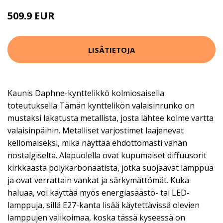
509.9 EUR
549.9 EUR
LISÄTIETOJA
Kaunis Daphne-kynttelikkö kolmiosaisella
toteutuksella Tämän kynttelikön valaisinrunko on
mustaksi lakatusta metallista, josta lähtee kolme vartta
valaisinpäihin. Metalliset varjostimet laajenevat
kellomaiseksi, mikä näyttää ehdottomasti vähän
nostalgiselta. Alapuolella ovat kupumaiset diffuusorit
kirkkaasta polykarbonaatista, jotka suojaavat lamppua
ja ovat verrattain vankat ja särkymättömät. Kuka
haluaa, voi käyttää myös energiasäästö- tai LED-
lamppuja, sillä E27-kanta lisää käytettävissä olevien
lamppujen valikoimaa, koska tässä kyseessä on