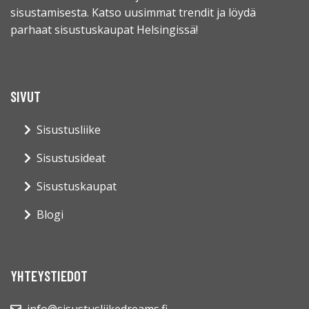
sisustamisesta. Katso uusimmat trendit ja löydä
parhaat sisustuskaupat Helsingissä!
SIVUT
Sisustusliike
Sisustusideat
Sisustuskaupat
Blogi
YHTEYSTIEDOT
info@sisustusliikedreams.fi