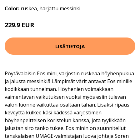
Color:
ruskea, harjattu messinki
229.9 EUR
LISÄTIETOJA
Pöytävalaisin Eos mini, varjostin ruskeaa höyhenpukua
ja jalusta messinkiä Lämpimät värit antavat Eos minille
kodikkaan tunnelman. Höyhenien voimakkaan
vaimentavan vaikutuksen vuoksi myös esiin tulevan
valon luonne vaikuttaa osaltaan tähän. Lisäksi ripaus
keveyttä kulkee käsi kädessä varjostimen
höyhenpeitteisen koristelun kanssa, jota tyylikkään
jalustan siro tanko tukee. Eos minin on suunnitellut
tanskalaisen UMAGE-valmistajan luova johtaja Søren