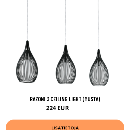
RAZONI 3 CEILING LIGHT (MUSTA)
224 EUR
349 EUR
LISÄTIETOJA