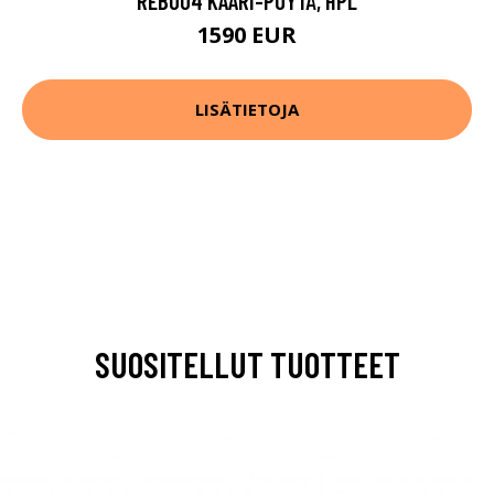
REB004 KAARI-PÖYTÄ, HPL
1590 EUR
LISÄTIETOJA
SUOSITELLUT TUOTTEET