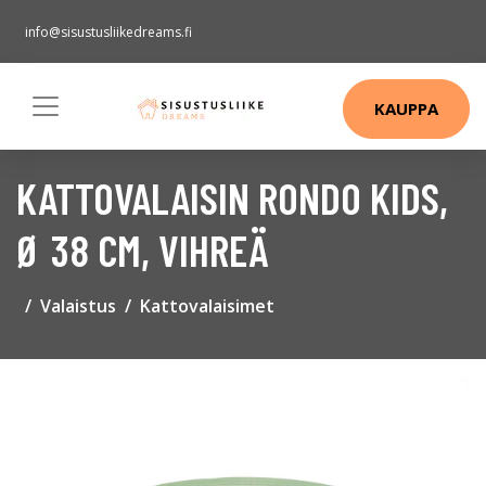
info@sisustusliikedreams.fi
KAUPPA
KATTOVALAISIN RONDO KIDS,
Ø 38 CM, VIHREÄ
Valaistus
Kattovalaisimet