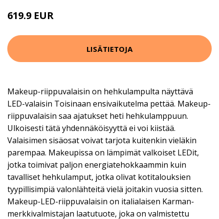
619.9 EUR
LISÄTIETOJA
Makeup-riippuvalaisin on hehkulampulta näyttävä
LED-valaisin Toisinaan ensivaikutelma pettää. Makeup-
riippuvalaisin saa ajatukset heti hehkulamppuun.
Ulkoisesti tätä yhdennäköisyyttä ei voi kiistää.
Valaisimen sisäosat voivat tarjota kuitenkin vieläkin
parempaa. Makeupissa on lämpimät valkoiset LEDit,
jotka toimivat paljon energiatehokkaammin kuin
tavalliset hehkulamput, jotka olivat kotitalouksien
tyypillisimpiä valonlähteitä vielä joitakin vuosia sitten.
Makeup-LED-riippuvalaisin on italialaisen Karman-
merkkivalmistajan laatutuote, joka on valmistettu