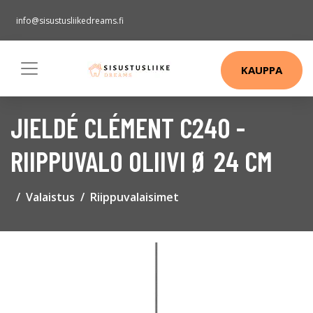
info@sisustusliikedreams.fi
KAUPPA
JIELDÉ CLÉMENT C240 -
RIIPPUVALO OLIIVI Ø 24 CM
Valaistus
Riippuvalaisimet