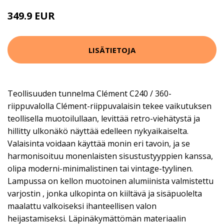
349.9 EUR
LISÄTIETOJA
Teollisuuden tunnelma Clément C240 / 360-
riippuvalolla Clément-riippuvalaisin tekee vaikutuksen
teollisella muotoilullaan, levittää retro-viehätystä ja
hillitty ulkonäkö näyttää edelleen nykyaikaiselta.
Valaisinta voidaan käyttää monin eri tavoin, ja se
harmonisoituu monenlaisten sisustustyyppien kanssa,
olipa moderni-minimalistinen tai vintage-tyylinen.
Lampussa on kellon muotoinen alumiinista valmistettu
varjostin , jonka ulkopinta on kiiltävä ja sisäpuolelta
maalattu valkoiseksi ihanteellisen valon
heijastamiseksi. Läpinäkymättömän materiaalin