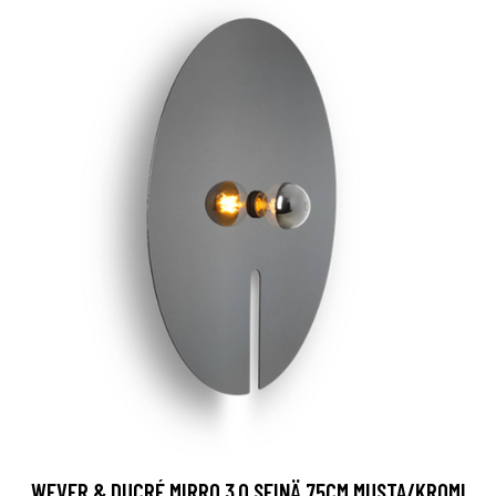
WEVER & DUCRÉ MIRRO 3.0 SEINÄ 75CM MUSTA/KROMI