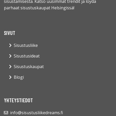
sisustamisesta. Katso uusimmat trendit ja löydä
parhaat sisustuskaupat Helsingissä!
SIVUT
Sisustusliike
Sisustusideat
Sisustuskaupat
Blogi
YHTEYSTIEDOT
info@sisustusliikedreams.fi