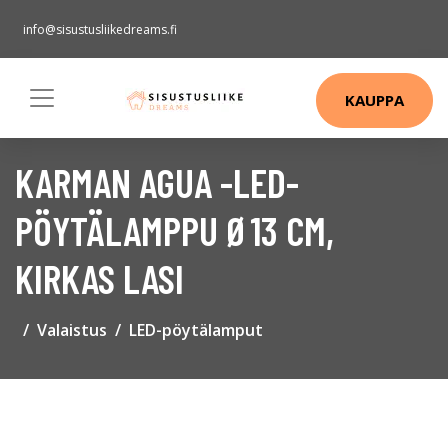
info@sisustusliikedreams.fi
KAUPPA
KARMAN AGUA -LED-
PÖYTÄLAMPPU Ø13 CM,
KIRKAS LASI
Valaistus
LED-pöytälamput