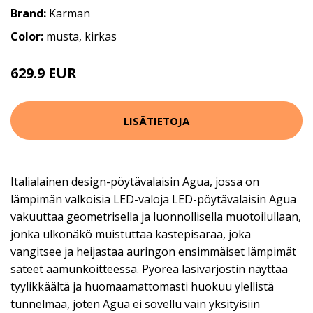
Brand:
Karman
Color:
musta, kirkas
629.9 EUR
LISÄTIETOJA
Italialainen design-pöytävalaisin Agua, jossa on
lämpimän valkoisia LED-valoja LED-pöytävalaisin Agua
vakuuttaa geometrisella ja luonnollisella muotoilullaan,
jonka ulkonäkö muistuttaa kastepisaraa, joka
vangitsee ja heijastaa auringon ensimmäiset lämpimät
säteet aamunkoitteessa. Pyöreä lasivarjostin näyttää
tyylikkäältä ja huomaamattomasti huokuu ylellistä
tunnelmaa, joten Agua ei sovellu vain yksityisiin