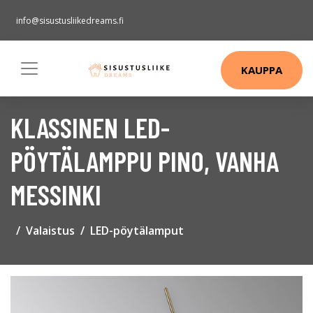
info@sisustusliikedreams.fi
KAUPPA
KLASSINEN LED-
PÖYTÄLAMPPU PINO, VANHA
MESSINKI
Valaistus
LED-pöytälamput