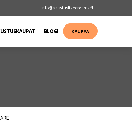
info@sisustusliikedreams.fi
SUSTUSKAUPAT
BLOGI
KAUPPA
KARE