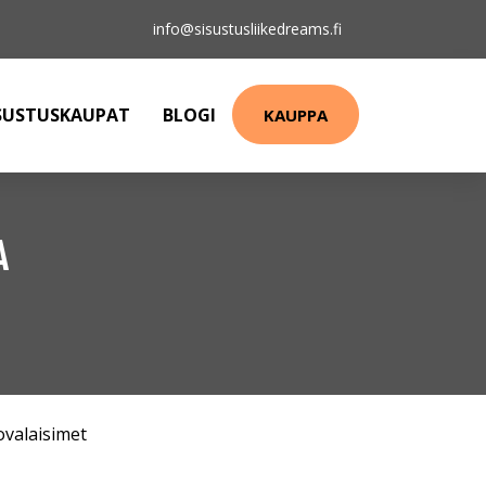
info@sisustusliikedreams.fi
SUSTUSKAUPAT
BLOGI
KAUPPA
A
ovalaisimet