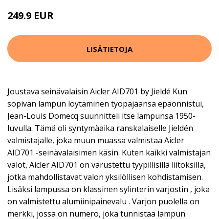
249.9 EUR
LISÄTIETOJA
Joustava seinävalaisin Aicler AID701 by Jieldé Kun
sopivan lampun löytäminen työpajaansa epäonnistui,
Jean-Louis Domecq suunnitteli itse lampunsa 1950-
luvulla. Tämä oli syntymäaika ranskalaiselle Jieldén
valmistajalle, joka muun muassa valmistaa Aicler
AID701 -seinävalaisimen käsin. Kuten kaikki valmistajan
valot, Aicler AID701 on varustettu tyypillisillä liitoksilla,
jotka mahdollistavat valon yksilöllisen kohdistamisen.
Lisäksi lampussa on klassinen sylinterin varjostin , joka
on valmistettu alumiinipainevalu . Varjon puolella on
merkki, jossa on numero, joka tunnistaa lampun