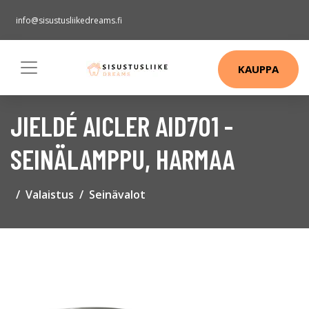
info@sisustusliikedreams.fi
KAUPPA
JIELDÉ AICLER AID701 -
SEINÄLAMPPU, HARMAA
Valaistus
Seinävalot