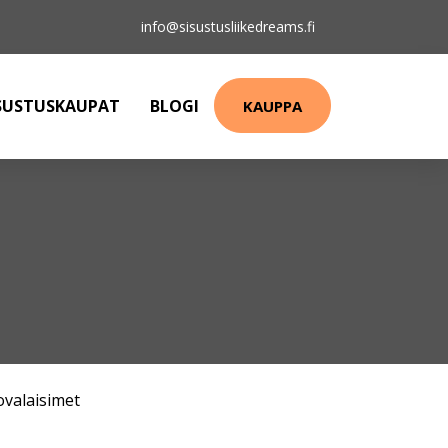
info@sisustusliikedreams.fi
SUSTUSKAUPAT
BLOGI
KAUPPA
ovalaisimet