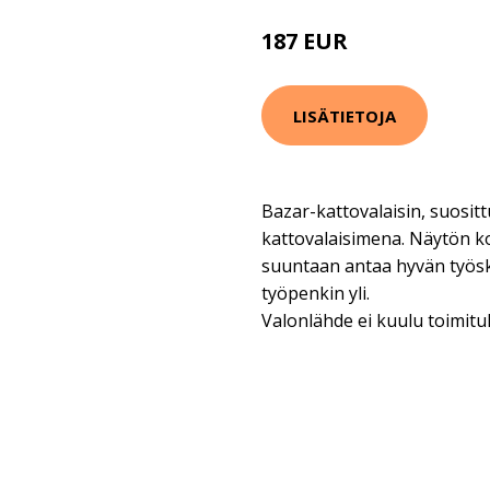
187 EUR
233 EUR
LISÄTIETOJA
Bazar-kattovalaisin, suositt
kattovalaisimena. Näytön 
suuntaan antaa hyvän työsk
työpenkin yli.
Valonlähde ei kuulu toimitu