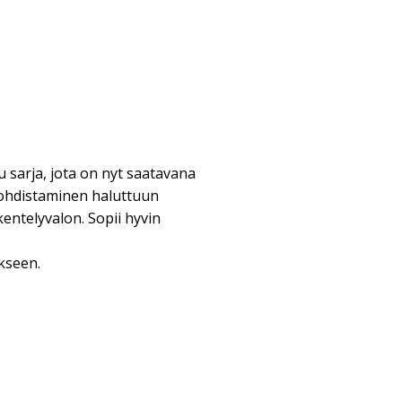
u sarja, jota on nyt saatavana
kohdistaminen haluttuun
entelyvalon. Sopii hyvin
kseen.