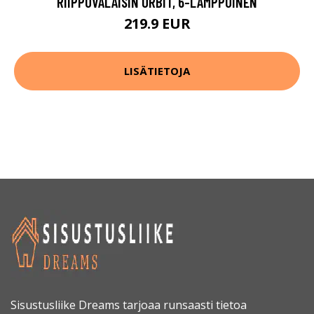
RIIPPUVALAISIN ORBIT, 6-LAMPPUINEN
219.9 EUR
LISÄTIETOJA
Sisustusliike Dreams tarjoaa runsaasti tietoa