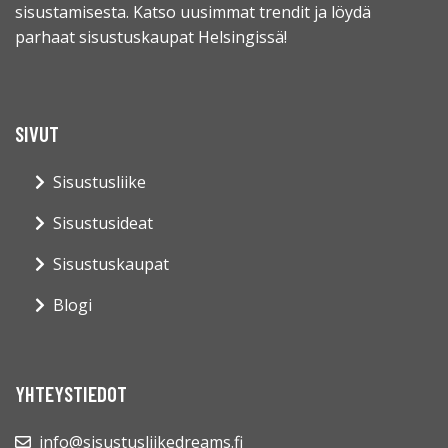
sisustamisesta. Katso uusimmat trendit ja löydä
parhaat sisustuskaupat Helsingissä!
SIVUT
Sisustusliike
Sisustusideat
Sisustuskaupat
Blogi
YHTEYSTIEDOT
info@sisustusliikedreams.fi