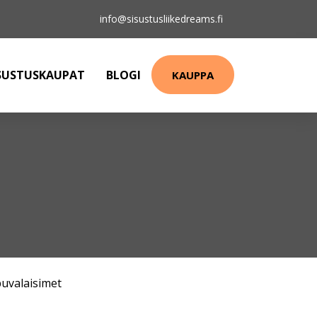
info@sisustusliikedreams.fi
SUSTUSKAUPAT
BLOGI
KAUPPA
puvalaisimet