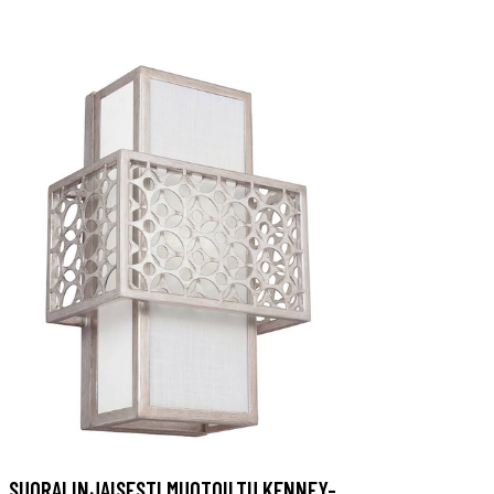
SUORALINJAISESTI MUOTOILTU KENNEY-