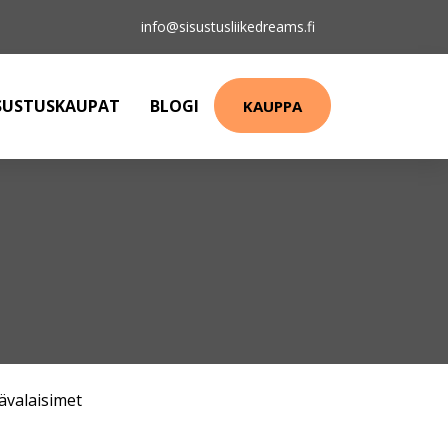
info@sisustusliikedreams.fi
SUSTUSKAUPAT
BLOGI
KAUPPA
ävalaisimet