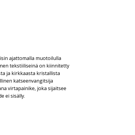
isin ajattomalla muotoilulla
inen tekstiiliseinä on kiinnitetty
 ja kirkkaasta kristallista
llinen katseenvangitsija
na virtapainike, joka sijaitsee
 ei sisälly.