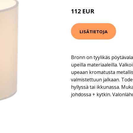
112 EUR
166 EUR
LISÄTIETOJA
Bronn on tyylikäs pöytävala
upeilla materiaaleilla. Valko
upeaan kromatusta metallista
valmistettuun jalkaan. Tode
hyllyssä tai ikkunassa. Muka
johdossa + kytkin. Valonlähde