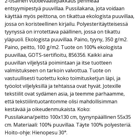
2-osainen vuodevaatepakkaus pehmeää
entsyymipestyä puuvillaa. Pussilakana, jota voidaan
käyttää myös peittona, on tikattua ekologista puuvillaa,
jossa on koristeellinen kirjailu. Polyesteritäytteisessä
tyynyssä on irrotettava päällinen, jossa on tikattu
yläpuoli. Ekologista puuvillaa. Paino, tyyny, 350 g/m2.
Paino, peitto, 100 g/m2. Tuote on 100% ekologista
puuvillaa, GOTS-sertifioitu, 856356. Kaikki aina
puuvillan viljelystä poimintaan ja itse tuotteen
valmistukseen on tarkoin valvottua. Tuote on
vastuullisesti tuotettu koko toimitusketjun läpi, ja
työolot viljelyksillä ja tehtaissa ovat hyvät. Jotexille
tekstiilit ovat sydämen asia, ja teemme parhaamme,
että tekstiilintuotantomme olisi mahdollisimman
kestävää ja oikeudenmukaista. Koko:
Pussilakana/peitto 100x130 cm, tyynynpäällinen 55x35
cm. Materiaali: 100% puuvillaa. Täyte 100% polyesteriä.
Hoito-ohje: Hienopesu 30°.