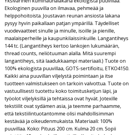
Yksivärinen kuminauhalakana ekologista puuvillaa.
Ekologinen puuvilla on ilmavaa, pehmeää ja
helppohoitoista. Joustavan reunan ansiosta lakana
pysyy hyvin paikallaan patjan ympärillä. Täydelliset
vuodevaatteet sinulle ja minulle, isoille ja pienille,
maalaisperheille ja kaupunkilaissinkuille. Langantiheys
144 tc. (Langantiheys kertoo lankojen lukumäärän,
thread counts, neliötuuman alalla. Mitä suurempi
langantiheys, sitä laadukkaampi materiaali.) Tuote on
100% ekologista puuvillaa, GOTS-sertifioitu, ETKO4150.
Kaikki aina puuvillan viljelystä poimintaan ja itse
tuotteen valmistukseen on tarkoin valvottua. Tuote on
vastuullisesti tuotettu koko toimitusketjun läpi, ja
työolot viljelyksillä ja tehtaissa ovat hyvät. Jotexille
tekstiilit ovat sydämen asia, ja teemme parhaamme,
että tekstiilintuotantomme olisi mahdollisimman
kestävää ja oikeudenmukaista. Materiaali: 100%
puuvillaa. Koko: Pituus 200 cm. Kulma 20 cm. Sopii