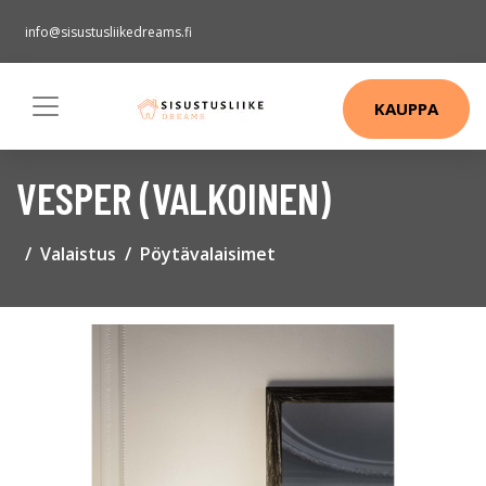
info@sisustusliikedreams.fi
KAUPPA
VESPER (VALKOINEN)
Valaistus
Pöytävalaisimet