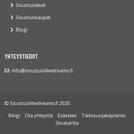
Sisustusideat
Sisustuskaupat
Blogi
YHTEYSTIEDOT
info@sisustusliikedreams.fi
© Sisustusliikedreams.fi 2025
Blogi
Ota yhteyttä
Evästeet
Tietosuojakäytäntö
Sivukartta