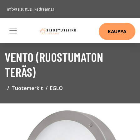
info@sisustusliikedreams.fi
KAUPPA
VENTO (RUOSTUMATON
TERÄS)
Tuotemerkit
EGLO