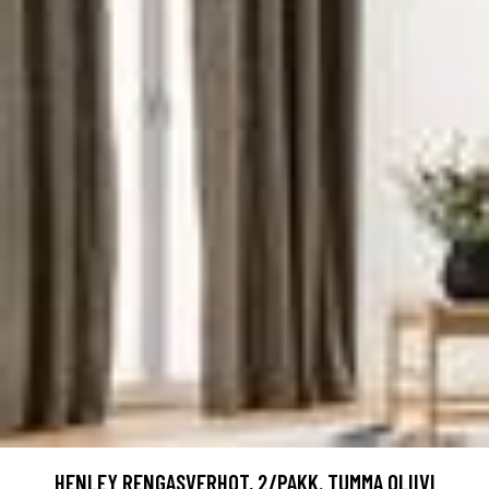
HENLEY RENGASVERHOT, 2/PAKK. TUMMA OLIIVI