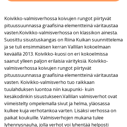
Koivikko-valmisverhossa koivujen rungot piirtyvät
pituussuunnassa graafisina elementteinä väritaustaa
vasten.Koivikko-valmisverhossa on klassikon ainesta.
Suosittu sisustuskangas on Riina Kuikan suunnittelema
ja se tuli ensimmäisen kerran Vallilan kokoelmaan
keväällä 2013. Koivikko-kuosi on eri kokoelmissa
saanut ylleen paljon erilaisia värityksiä. Koivikko-
valmisverhossa koivujen rungot piirtyvät
pituussuunnassa graafisina elementteinä väritaustaa
vasten. Koivikko-valmisverho tuo raikkaan
tuulahduksen luontoa niin kaupunki- kuin
kesäkodinkin sisustukseen.Vallilan valmisverhot ovat
viimeistelty ompelemalla sivut ja helma, yläosassa
kulkee kuja verhotankoa varten. Lisäksi verhossa on
paikat koukuille. Valmisverhojen mukana tulee
lyhennysnauha, jolla verhot voi lyhentää helposti