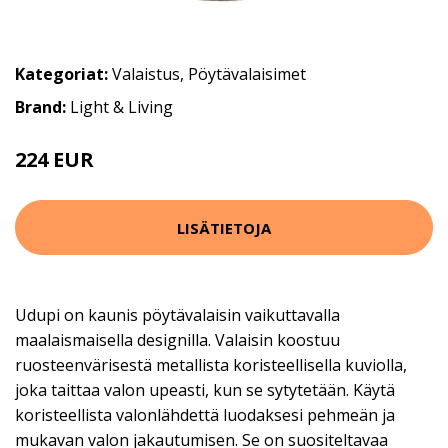
Kategoriat:
Valaistus
,
Pöytävalaisimet
Brand:
Light & Living
224 EUR
312 EUR
LISÄTIETOJA
Udupi on kaunis pöytävalaisin vaikuttavalla
maalaismaisella designilla. Valaisin koostuu
ruosteenvärisestä metallista koristeellisella kuviolla,
joka taittaa valon upeasti, kun se sytytetään. Käytä
koristeellista valonlähdettä luodaksesi pehmeän ja
mukavan valon jakautumisen. Se on suositeltavaa