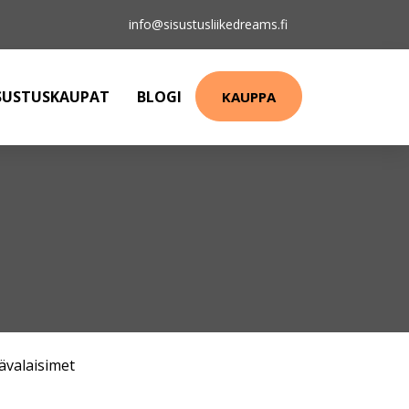
info@sisustusliikedreams.fi
SUSTUSKAUPAT
BLOGI
KAUPPA
ävalaisimet