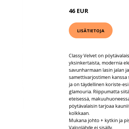
46 EUR
LISÄTIETOJA
Classy Velvet on pöytävalais
yksinkertaista, modernia el
savunharmaan lasin jalan
samettivarjostimen kanssa s
ja on täydellinen koriste-esi
glamouria. Riippumatta siit
eteisessä, makuuhuoneessa
pöytävalaisin tarjoaa kaunii
kolkkaan.
Mukana johto + kytkin ja pi
Valonlähde ei sisälly.