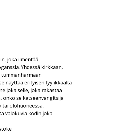
in, joka ilmentää
eganssia. Yhdessä kirkkaan,
 ja tummanharmaan
e näyttää erityisen tyylikkäältä
ne jokaiselle, joka rakastaa
ä, onko se katseenvangitsija
 tai olohuoneessa,
ta valokuvia kodin joka
stoke.