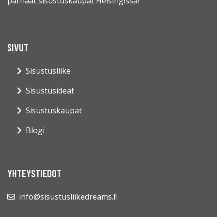
parhaat sisustuskaupat Helsingissä!
SIVUT
Sisustusliike
Sisustusideat
Sisustuskaupat
Blogi
YHTEYSTIEDOT
info@sisustusliikedreams.fi