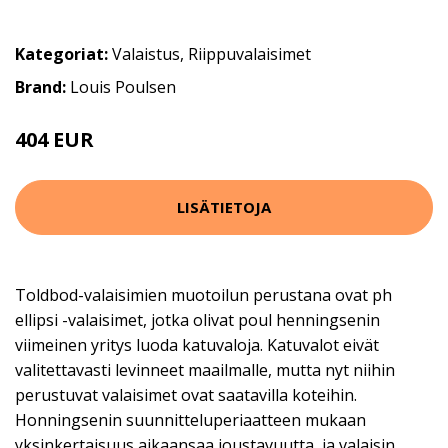
Kategoriat:
Valaistus
,
Riippuvalaisimet
Brand:
Louis Poulsen
404 EUR
LISÄTIETOJA
Toldbod-valaisimien muotoilun perustana ovat ph
ellipsi -valaisimet, jotka olivat poul henningsenin
viimeinen yritys luoda katuvaloja. Katuvalot eivät
valitettavasti levinneet maailmalle, mutta nyt niihin
perustuvat valaisimet ovat saatavilla koteihin.
Honningsenin suunnitteluperiaatteen mukaan
yksinkertaisuus aikaansaa joustavuutta, ja valaisin