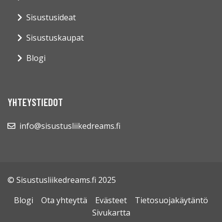
Sisustusideat
Sisustuskaupat
Blogi
YHTEYSTIEDOT
info@sisustusliikedreams.fi
© Sisustusliikedreams.fi 2025
Blogi
Ota yhteyttä
Evästeet
Tietosuojakäytäntö
Sivukartta