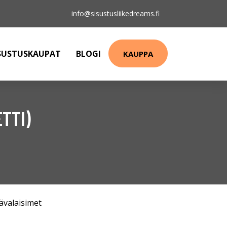
info@sisustusliikedreams.fi
SUSTUSKAUPAT
BLOGI
KAUPPA
TTI)
ävalaisimet