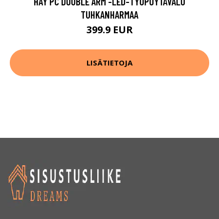
HAY PC DOUBLE ARM -LED-TYÖPÖYTÄVALO
TUHKANHARMAA
399.9 EUR
LISÄTIETOJA