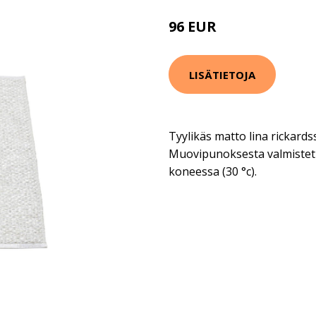
96 EUR
LISÄTIETOJA
Tyylikäs matto lina rickard
Muovipunoksesta valmistetu
koneessa (30 °c).