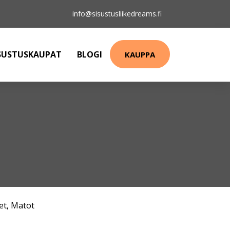
info@sisustusliikedreams.fi
SUSTUSKAUPAT
BLOGI
KAUPPA
et
,
Matot