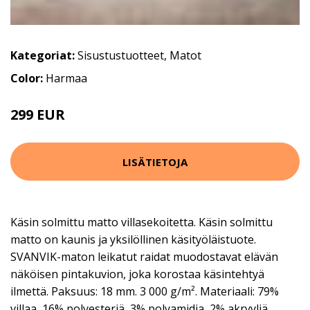
Kategoriat:
Sisustustuotteet
,
Matot
Color:
Harmaa
299 EUR
LISÄTIETOJA
Käsin solmittu matto villasekoitetta. Käsin solmittu
matto on kaunis ja yksilöllinen käsityöläistuote.
SVANVIK-maton leikatut raidat muodostavat elävän
näköisen pintakuvion, joka korostaa käsintehtyä
ilmettä. Paksuus: 18 mm. 3 000 g/m². Materiaali: 79%
villaa, 16% polyesteriä, 3% polyamidia, 2% akryyliä.