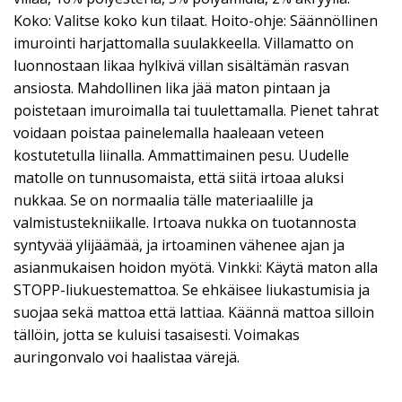
Koko: Valitse koko kun tilaat. Hoito-ohje: Säännöllinen
imurointi harjattomalla suulakkeella. Villamatto on
luonnostaan likaa hylkivä villan sisältämän rasvan
ansiosta. Mahdollinen lika jää maton pintaan ja
poistetaan imuroimalla tai tuulettamalla. Pienet tahrat
voidaan poistaa painelemalla haaleaan veteen
kostutetulla liinalla. Ammattimainen pesu. Uudelle
matolle on tunnusomaista, että siitä irtoaa aluksi
nukkaa. Se on normaalia tälle materiaalille ja
valmistustekniikalle. Irtoava nukka on tuotannosta
syntyvää ylijäämää, ja irtoaminen vähenee ajan ja
asianmukaisen hoidon myötä. Vinkki: Käytä maton alla
STOPP-liukuestemattoa. Se ehkäisee liukastumisia ja
suojaa sekä mattoa että lattiaa. Käännä mattoa silloin
tällöin, jotta se kuluisi tasaisesti. Voimakas
auringonvalo voi haalistaa värejä.