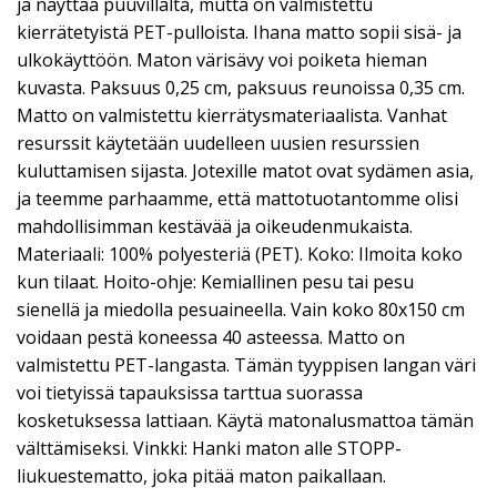
ja näyttää puuvillalta, mutta on valmistettu
kierrätetyistä PET-pulloista. Ihana matto sopii sisä- ja
ulkokäyttöön. Maton värisävy voi poiketa hieman
kuvasta. Paksuus 0,25 cm, paksuus reunoissa 0,35 cm.
Matto on valmistettu kierrätysmateriaalista. Vanhat
resurssit käytetään uudelleen uusien resurssien
kuluttamisen sijasta. Jotexille matot ovat sydämen asia,
ja teemme parhaamme, että mattotuotantomme olisi
mahdollisimman kestävää ja oikeudenmukaista.
Materiaali: 100% polyesteriä (PET). Koko: Ilmoita koko
kun tilaat. Hoito-ohje: Kemiallinen pesu tai pesu
sienellä ja miedolla pesuaineella. Vain koko 80x150 cm
voidaan pestä koneessa 40 asteessa. Matto on
valmistettu PET-langasta. Tämän tyyppisen langan väri
voi tietyissä tapauksissa tarttua suorassa
kosketuksessa lattiaan. Käytä matonalusmattoa tämän
välttämiseksi. Vinkki: Hanki maton alle STOPP-
liukuestematto, joka pitää maton paikallaan.