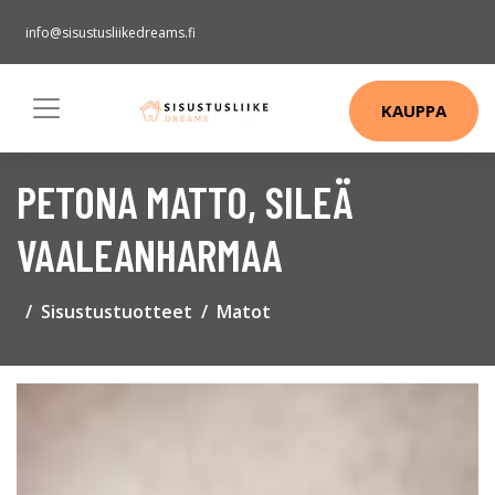
info@sisustusliikedreams.fi
KAUPPA
PETONA MATTO, SILEÄ
VAALEANHARMAA
Sisustustuotteet
Matot