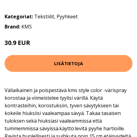
Kategoriat:
Tekstiilit
,
Pyyhkeet
Brand:
KMS
30.9 EUR
LISÄTIETOJA
Väliaikainen ja poispestävä kms style color -värispray
korostaa ja viimeistelee tyylisi värillä. Käytä
kontrasteihin, korostuksiin, tyven sävytykseen tai
kokeile hiuksiisi vaaleampaa sävyä. Takaa tasaisen
tuloksen sekä hiuksiasi vaaleammissa että
tummemmissa sävyissä.käyttö:levitä pyyhe hartioille.
Ravista huolellisesti ja suihkuta noin 15 cm etäisyydeltä