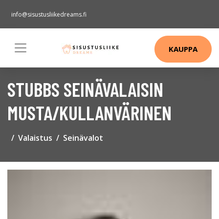
info@sisustusliikedreams.fi
KAUPPA
STUBBS SEINÄVALAISIN
MUSTA/KULLANVÄRINEN
Valaistus
Seinävalot