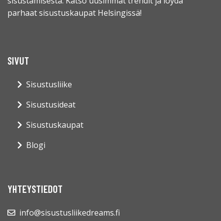
sisustamisesta. Katso uusimmat trendit ja löydä
parhaat sisustuskaupat Helsingissä!
SIVUT
Sisustusliike
Sisustusideat
Sisustuskaupat
Blogi
YHTEYSTIEDOT
info@sisustusliikedreams.fi