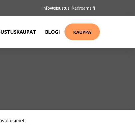
info@sisustusliikedreams.fi
SUSTUSKAUPAT
BLOGI
KAUPPA
ävalaisimet