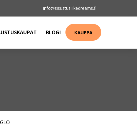
info@sisustusliikedreams.fi
SUSTUSKAUPAT
BLOGI
KAUPPA
EGLO