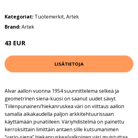
Kategoriat:
Tuotemerkit
,
Artek
Brand:
Artek
43 EUR
LISÄTIETOJA
Alvar aallon vuonna 1954 suunnittelema selkeä ja
geometrinen siena-kuosi on saanut uudet sävyt.
Tiilenpunainen/hiekanruskea väri on viittaus aallon
samalla aikakaudella paljon arkkitehtuurissaan
käyttämään punatiileen. Väriyhdistelmä on painettu
kerroksittain limittäin antaen sille kutsumanimen
“varjo-siena”.hiekanruskea/valkoinen väri muistuttaa