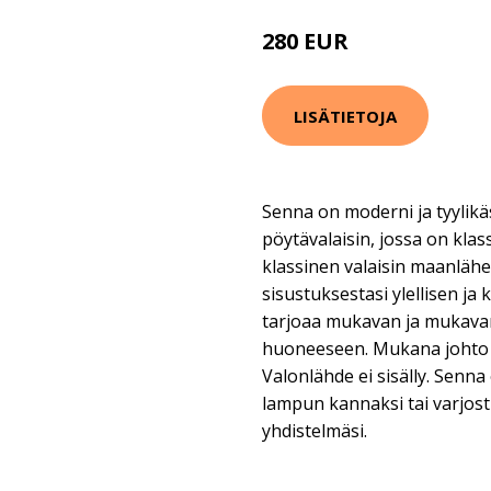
280 EUR
LISÄTIETOJA
Senna on moderni ja tyylikä
pöytävalaisin, jossa on kla
klassinen valaisin maanlähe
sisustuksestasi ylellisen j
tarjoaa mukavan ja mukava
huoneeseen. Mukana johto ky
Valonlähde ei sisälly. Senn
lampun kannaksi tai varjost
yhdistelmäsi.