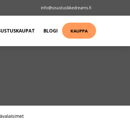
info@sisustusliikedreams.fi
SUSTUSKAUPAT
BLOGI
KAUPPA
ävalaisimet