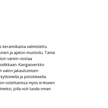
s keramiikasta valmistettu
ssinen ja ajaton muotoilu. Tämä
isin värein nostaa
a kodikkaan. Kangasverkko
n valon jakautumisen
tkimellä ja pistokkeella.
a on ostettavissa myös erikseen
imeksi, jolla voit luoda oman