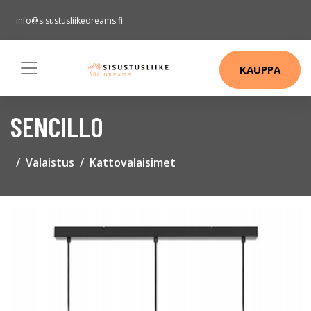
info@sisustusliikedreams.fi
KAUPPA
SENCILLO
Valaistus
Kattovalaisimet