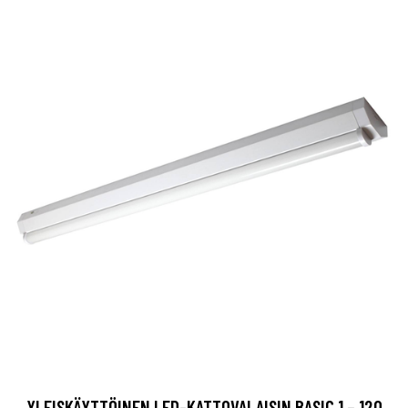
YLEISKÄYTTÖINEN LED-KATTOVALAISIN BASIC 1 – 120