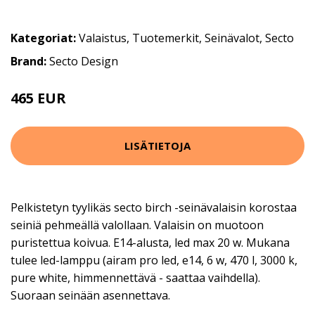
Kategoriat:
Valaistus
,
Tuotemerkit
,
Seinävalot
,
Secto
Brand:
Secto Design
465 EUR
LISÄTIETOJA
Pelkistetyn tyylikäs secto birch -seinävalaisin korostaa
seiniä pehmeällä valollaan. Valaisin on muotoon
puristettua koivua. E14-alusta, led max 20 w. Mukana
tulee led-lamppu (airam pro led, e14, 6 w, 470 l, 3000 k,
pure white, himmennettävä - saattaa vaihdella).
Suoraan seinään asennettava.