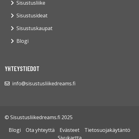
Sisustusliike
Sisustusideat
Sisustuskaupat
Blogi
YHTEYSTIEDOT
info@sisustusliikedreams.fi
© Sisustusliikedreams.fi 2025
Blogi
Ota yhteyttä
Evästeet
Tietosuojakäytäntö
Sivukartta