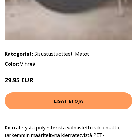
Kategoriat:
Sisustustuotteet
,
Matot
Color:
Vihreä
29.95 EUR
59.9 EUR
LISÄTIETOJA
Kierrätetystä polyesteristä valmistettu sileä matto,
tarkemmin määriteltynä kierrätetyistä PET-