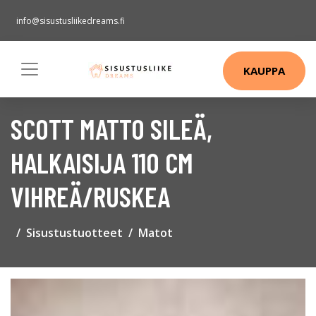
info@sisustusliikedreams.fi
KAUPPA
SCOTT MATTO SILEÄ,
HALKAISIJA 110 CM
VIHREÄ/RUSKEA
Sisustustuotteet
Matot