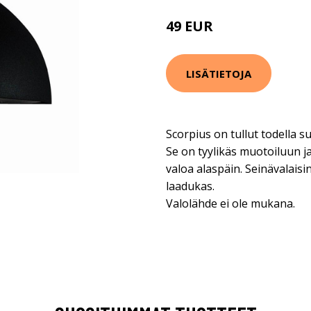
49 EUR
61 EUR
LISÄTIETOJA
Scorpius on tullut todella su
Se on tyylikäs muotoiluun j
valoa alaspäin. Seinävalaisin
laadukas.
Valolähde ei ole mukana.