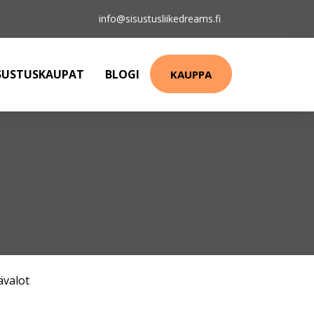
info@sisustusliikedreams.fi
SUSTUSKAUPAT
BLOGI
KAUPPA
ävalot