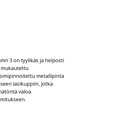
mn 3 on tyylikäs ja helposti
on mukautettu
mipinnoitettu metallipinta
seen lasikuppiin, jotka
mätöntä valoa.
oimitukseen.