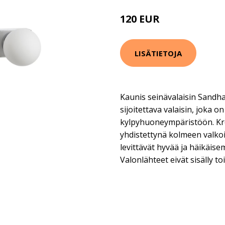
120 EUR
LISÄTIETOJA
Kaunis seinävalaisin Sandha
sijoitettava valaisin, joka 
kylpyhuoneympäristöön. Kro
yhdistettynä kolmeen valkoi
levittävät hyvää ja häikäise
Valonlähteet eivät sisälly t