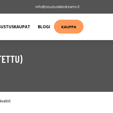
info@sisustusliikedreams.fi
SUSTUSKAUPAT
BLOGI
KAUPPA
TETTU)
ävalot