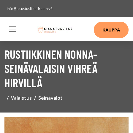
info@sisustusliikedreams.fi
KAUPPA
RUSTIIKKINEN NONNA-
SEINÄVALAISIN VIHREÄ
HIRVILLÄ
Valaistus
Seinävalot