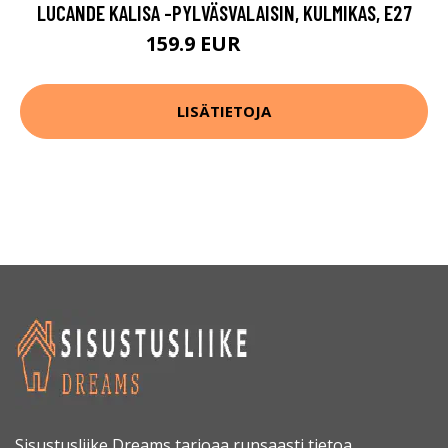
LUCANDE KALISA -PYLVÄSVALAISIN, KULMIKAS, E27
159.9 EUR
239.9 EUR
LISÄTIETOJA
Sisustusliike Dreams tarjoaa runsaasti tietoa