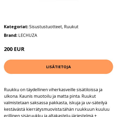
Kategoriat:
Sisustustuotteet
,
Ruukut
Brand:
LECHUZA
200 EUR
LISÄTIETOJA
Ruukku on täydellinen viherkasveille sisätiloissa ja
ulkona. Kaunis muotoilu ja matta pinta. Ruukut
valmistetaan saksassa pakkasta, iskuja ja uv-säteilyä
kestävästä kierrätysmuovista.tähän ruukkuun kuuluu
erillinen sisäruukku ja altakastelu-järjestelmä +