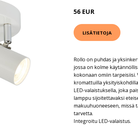
56 EUR
LISÄTIETOJA
Rollo on puhdas ja yksinker
jossa on kolme käytännöllis
kokonaan omiin tarpeisiisi. 
kromattuilla yksityiskohdill
LED-valaistuksella, joka pai
lamppu sijoitettavaksi eteis
makuuhuoneeseen, missä tar
tarvetta.
Integroitu LED-valaistus.