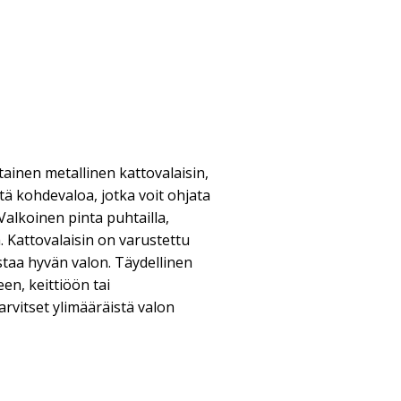
tainen metallinen kattovalaisin,
tä kohdevaloa, jotka voit ohjata
Valkoinen pinta puhtailla,
a. Kattovalaisin on varustettu
staa hyvän valon. Täydellinen
een, keittiöön tai
vitset ylimääräistä valon