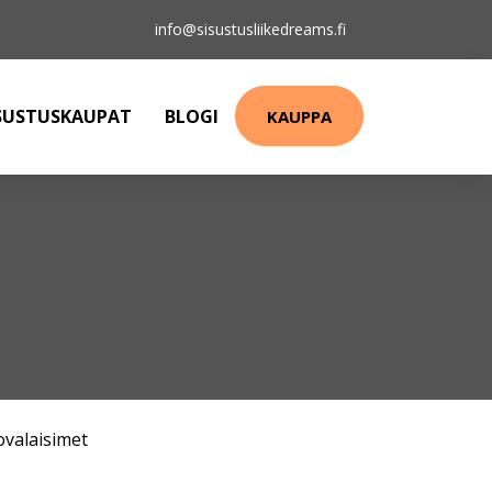
info@sisustusliikedreams.fi
SUSTUSKAUPAT
BLOGI
KAUPPA
ovalaisimet