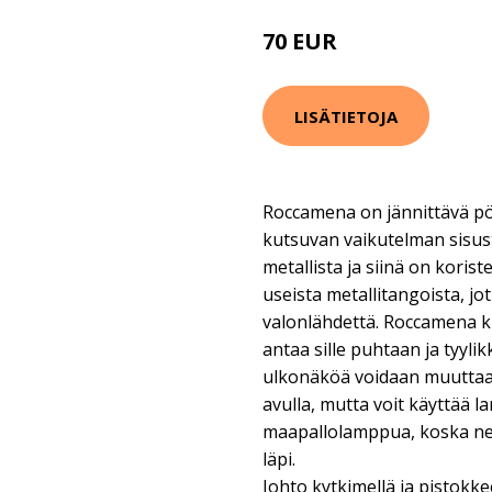
70 EUR
87 EUR
LISÄTIETOJA
Roccamena on jännittävä pöy
kutsuvan vaikutelman sisus
metallista ja siinä on koris
useista metallitangoista, j
valonlähdettä. Roccamena k
antaa sille puhtaan ja tyyl
ulkonäköä voidaan muuttaa 
avulla, mutta voit käyttää l
maapallolamppua, koska ne
läpi.
Johto kytkimellä ja pistokkee