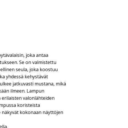
tävalaisin, joka antaa
tukseen. Se on valmistettu
teellinen seula, joka koostuu
otka yhdessä kehystävät
ulkee jatkuvasti mustana, mikä
ikkään ilmeen. Lampun
erilaisten valonlähteiden
ampussa koristeista
 näkyvät kokonaan näyttöjen
lla.