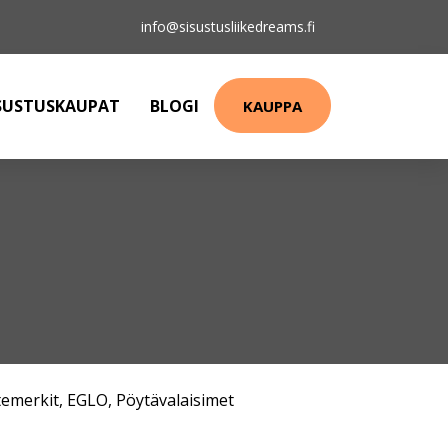
info@sisustusliikedreams.fi
SUSTUSKAUPAT
BLOGI
KAUPPA
emerkit
,
EGLO
,
Pöytävalaisimet