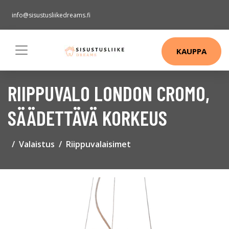
info@sisustusliikedreams.fi
KAUPPA
RIIPPUVALO LONDON CROMO,
SÄÄDETTÄVÄ KORKEUS
Valaistus
Riippuvalaisimet