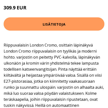
309.9 EUR
LISÄTIETOJA
Riippuvalaisin London Cromo, osittain läpinäkyvä
London Cromo riippuvalaisin on tyylikäs ja moderni
hohto. varjostin on peitetty PVC-kalvolla, läpinäkyvän
ulkonäön ja kromin värin yhdistelmä tekee lampusta
todellisen katseenvangitsijan. Pinta näyttää erittäin
kiiltävältä ja heijastaa ympäröivää valoa. Sisällä on viisi
E27-pistorasiaa, jotka on kiinnitetty vaakasuoraan
runko ja suunnattu ulospäin. varjostin on alhaalta auki,
mikä luo suoraa valoa pöydän valaistukseen. Kolme
teräskaapelia, joihin riippuvalaisin ripustetaan, ovat
tuskin näkyvissä. Heillä on automaattinen