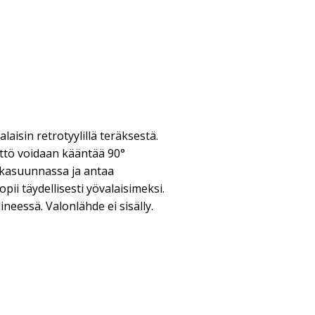
laisin retrotyylillä teräksestä.
ttö voidaan kääntää 90°
akasuunnassa ja antaa
pii täydellisesti yövalaisimeksi.
lineessä. Valonlähde ei sisälly.