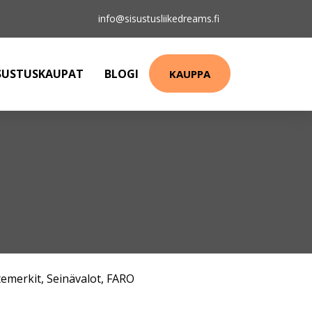
info@sisustusliikedreams.fi
SUSTUSKAUPAT
BLOGI
KAUPPA
emerkit
,
Seinävalot
,
FARO