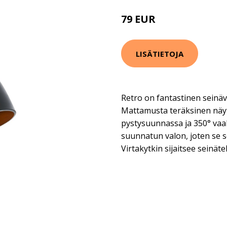
79 EUR
LISÄTIETOJA
Retro on fantastinen seinäva
Mattamusta teräksinen näy
pystysuunnassa ja 350° va
suunnatun valon, joten se so
Virtakytkin sijaitsee seinäte