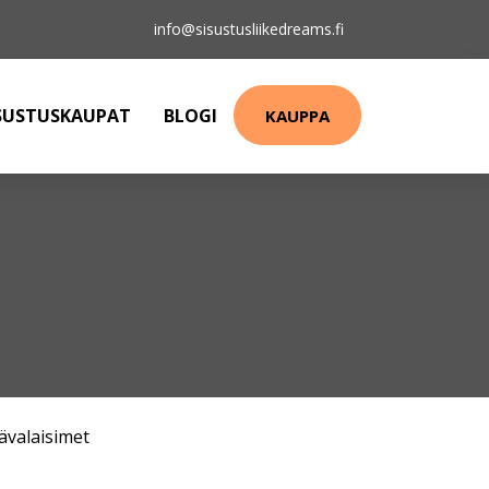
info@sisustusliikedreams.fi
SUSTUSKAUPAT
BLOGI
KAUPPA
ävalaisimet