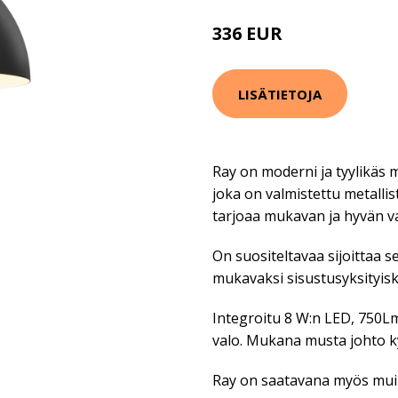
336 EUR
366 EUR
LISÄTIETOJA
Ray on moderni ja tyylikäs m
joka on valmistettu metalli
tarjoaa mukavan ja hyvän v
On suositeltavaa sijoittaa 
mukavaksi sisustusyksityis
Integroitu 8 W:n LED, 750L
valo. Mukana musta johto ky
Ray on saatavana myös muin