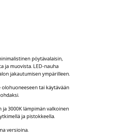
inimalistinen pöytävalaisin,
sta ja muovista. LED-nauha
alon jakautumisen ympärilleen.
se olohuoneeseen tai käytävään
kohdaksi.
m ja 3000K lämpimän valkoinen
tkimellä ja pistokkeella.
a versioina.