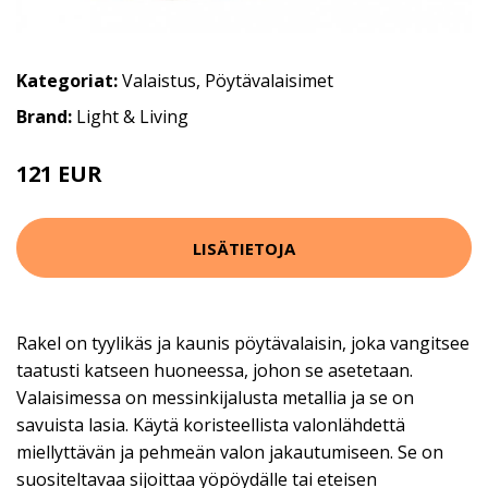
Kategoriat:
Valaistus
,
Pöytävalaisimet
Brand:
Light & Living
121 EUR
156 EUR
LISÄTIETOJA
Rakel on tyylikäs ja kaunis pöytävalaisin, joka vangitsee
taatusti katseen huoneessa, johon se asetetaan.
Valaisimessa on messinkijalusta metallia ja se on
savuista lasia. Käytä koristeellista valonlähdettä
miellyttävän ja pehmeän valon jakautumiseen. Se on
suositeltavaa sijoittaa yöpöydälle tai eteisen